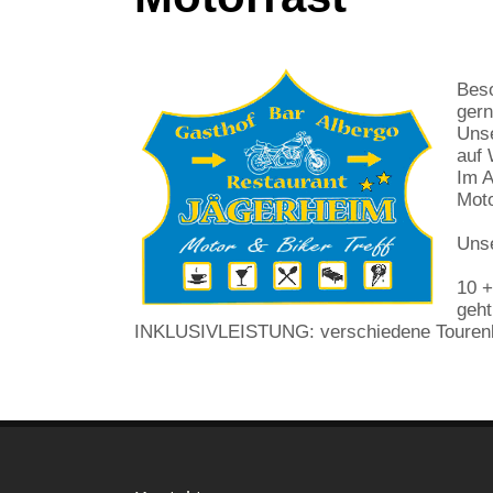
Beso
gern
Unse
auf 
Im A
Moto
Unse
10 +
geht
INKLUSIVLEISTUNG: verschiedene Touren