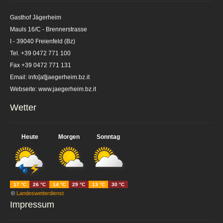
Gasthof Jägerheim
Mauls 16/C - Brennerstrasse
I - 39040 Freienfeld (Bz)
Tel. +39 0472 771 100
Fax +39 0472 771 131
Email: info[at]jaegerheim.bz.it
Webseite: www.jaegerheim.bz.it
Wetter
Heute
Morgen
Sonntag
17 °C
26 °C
14 °C
29 °C
13 °C
30 °C
©
Landeswetterdienst
Impressum